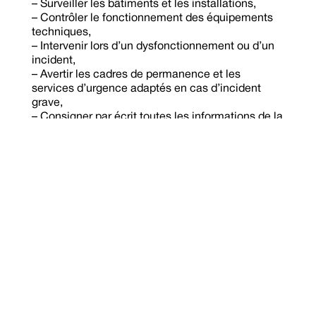
– Surveiller les bâtiments et les installations,
– Contrôler le fonctionnement des équipements
techniques,
– Intervenir lors d’un dysfonctionnement ou d’un
incident,
– Avertir les cadres de permanence et les
services d’urgence adaptés en cas d’incident
grave,
– Consigner par écrit toutes les informations de la
nuit pouvant être utiles aux équipes de jour pour
le suivi de l’usager et participer à l’action
éducative en informant sur le comportement des
résidents, dans le logiciel de gestion du dossier
résident : Ogirys,
– Participer aux réunions de service,
– Collaborer à la mise en œuvre du Projet de vie
des personnes accueillies,
– S’assurer de la sécurité des personnes et veiller
au confort de leur accueil,
– Etablir une relation de respect et de confiance.
Profil
: