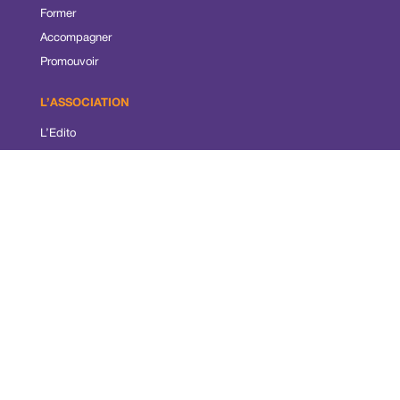
Former
Accompagner
Promouvoir
L’ASSOCIATION
L’Edito
Notre histoire
Organigramme
Nos valeurs
Documents de Communication
Protection des données
Mentions légales
POSTULER
Offres d’emplois