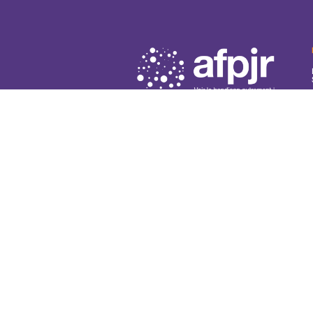
DIRECTION GÉNÉRALE
ET SIÈGE SOCIAL
492 avenue Général de Gaulle
06700 SAINT-LAURENT-DU-VAR
Tel : 04 97 12 70 70
Email :
info@afpjr.org