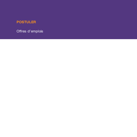
POSTULER
Offres d’emplois
FAIRE UN DON
ACTUALITÉS
RÉSEAUX SOCIAUX
Instagram
Facebook
LinkedIn