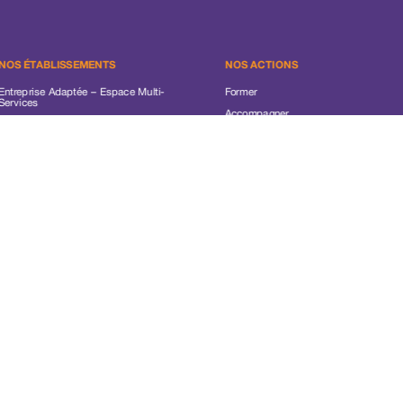
NOS ÉTABLISSEMENTS
NOS ACTIONS
Entreprise Adaptée – Espace Multi-
Former
Services
Accompagner
ESAT La Bastide
Promouvoir
ESAT Les Prés
Maison d’Accueil Spécialisée
L’ASSOCIATION
Centre d’Habitat Fleurquin Destelle
L’Edito
Institut d’Éducation Professionnel
Notre histoire
Spécialisé
Organigramme
SESSAD
Nos valeurs
Foyer de vie Riou
Documents de Communication
Direction générale – Direction
financière
Protection des données
Mentions légales