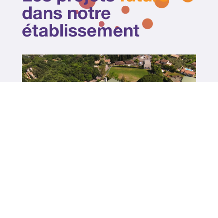
dans notre
établissement
« Un p’tit son en plus » : le groupe
NG06 de l’IEPS donnent de la voix
$
Lire l'article