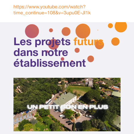
https://www.youtube.com/watch?
time_continue=108&v=3upu0E-Jl1k
Les projets
futurs
dans notre
établissement