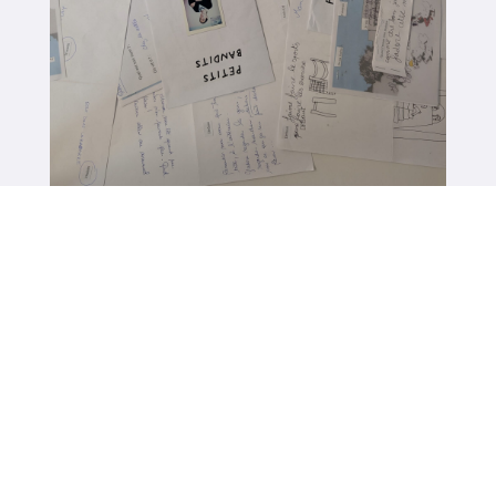
Un projet artistique au cœur du
lien et de l’expression avec la
Compagnie Clandestine
$
Lire l'article
Toutes les actualités